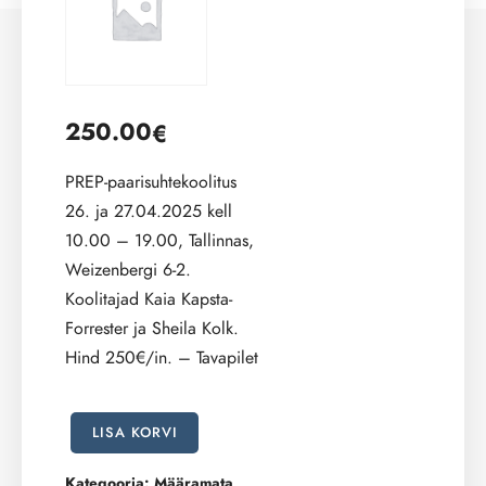
250.00
€
PREP-paarisuhtekoolitus
26. ja 27.04.2025 kell
10.00 – 19.00, Tallinnas,
Weizenbergi 6-2.
Koolitajad Kaia Kapsta-
Forrester ja Sheila Kolk.
Hind 250€/in. – Tavapilet
PREP-
LISA KORVI
paarisuhtekoolitus
26.
Kategooria:
Määramata