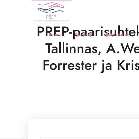
PREP-paarisuhtek
Raamat
Paaridele
Üksikisikutele
Tallinnas, A.We
Forrester ja Kr