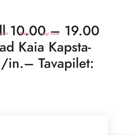
ell 10.00 – 19.00
ntakt
Toeta
Logi sisse
jad Kaia Kapsta-
/in.– Tavapilet: