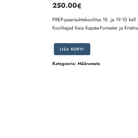
250.00
€
PREP-paarisuhtekoolitus 18. ja 19.10 kel
Koolitajad Kaia Kapsta-Forrester ja Krist
PREP-
LISA KORVI
paarisuhtekoolitus
18.
Kategooria:
Määramata
ja
19.10
kell
10.00
–
19.00
Tallinnas,
A.Weizenbergi