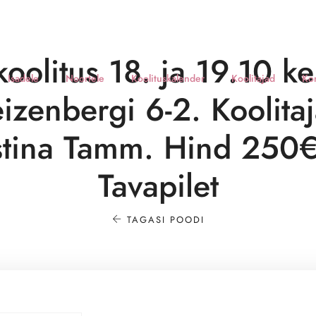
oolitus 18. ja 19.10 k
Isadele
Noortele
Koolituskalender
Koolitajad
Ko
izenbergi 6-2. Koolita
istina Tamm. Hind 250€
Tavapilet
TAGASI POODI