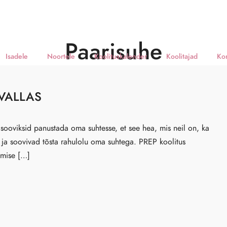
Paarisuhe
Isadele
Noortele
Koolituskalender
Koolitajad
Ko
 VALLAS
 sooviksid panustada oma suhtesse, et see hea, mis neil on, ka
d ja soovivad tõsta rahulolu oma suhtega. PREP koolitus
imise […]