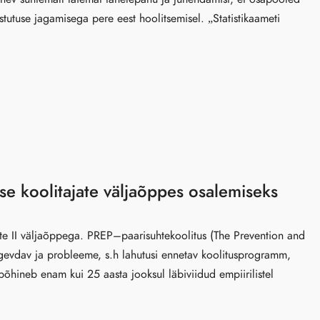
stutuse jagamisega pere eest hoolitsemisel. „Statistikaameti
e koolitajate väljaõppes osalemiseks
ate II väljaõppega. PREP–paarisuhtekoolitus (The Prevention and
evdav ja probleeme, s.h lahutusi ennetav koolitusprogramm,
põhineb enam kui 25 aasta jooksul läbiviidud empiirilistel