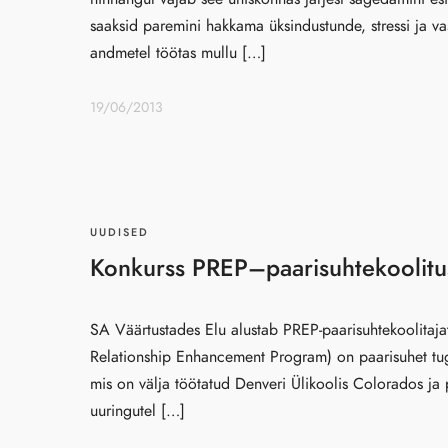
saaksid paremini hakkama üksindustunde, stressi ja va
andmetel töötas mullu […]
19/06/2013
UUDISED
Konkurss PREP–paarisuhtekoolitus
SA Väärtustades Elu alustab PREP-paarisuhtekoolitaj
Relationship Enhancement Program) on paarisuhet tug
mis on välja töötatud Denveri Ülikoolis Colorados ja 
uuringutel […]