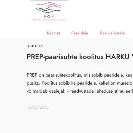
Raamat
Paaridele
Üksikisikutele
UUDISED
PREP-paarisuhte koolitus HARKU
PREP on paarisuhtekoolitus, mis sobib paaridele, kes
püsiks. Koolitus sobib ka paaridele, kellel on muresi
võimaldab osalejal: • teadvustada läheduse stimuleer
16/06/2015