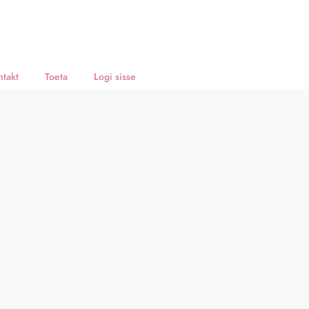
ntakt
Toeta
Logi sisse