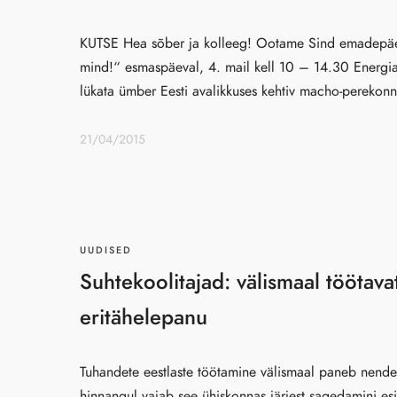
KUTSE Hea sõber ja kolleeg! Ootame Sind emadepäe
mind!“ esmaspäeval, 4. mail kell 10 – 14.30 Energiak
lükata ümber Eesti avalikkuses kehtiv macho-perekonn
21/04/2015
UUDISED
Suhtekoolitajad: välismaal töötava
eritähelepanu
Tuhandete eestlaste töötamine välismaal paneb nende p
hinnangul vajab see ühiskonnas järjest sagedamini es