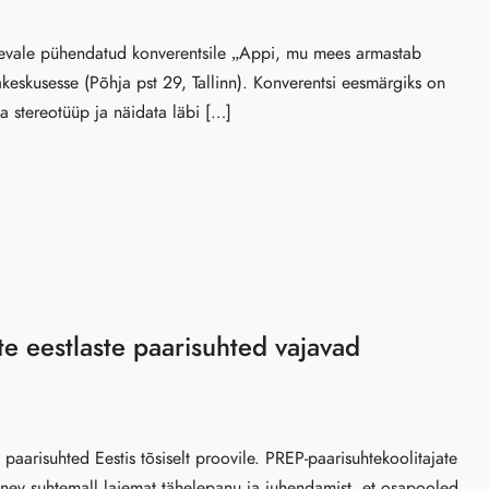
vale pühendatud konverentsile „Appi, mu mees armastab
eskusesse (Põhja pst 29, Tallinn). Konverentsi eesmärgiks on
a stereotüüp ja näidata läbi […]
te eestlaste paarisuhted vajavad
aarisuhted Eestis tõsiselt proovile. PREP-paarisuhtekoolitajate
inev suhtemall laiemat tähelepanu ja juhendamist, et osapooled