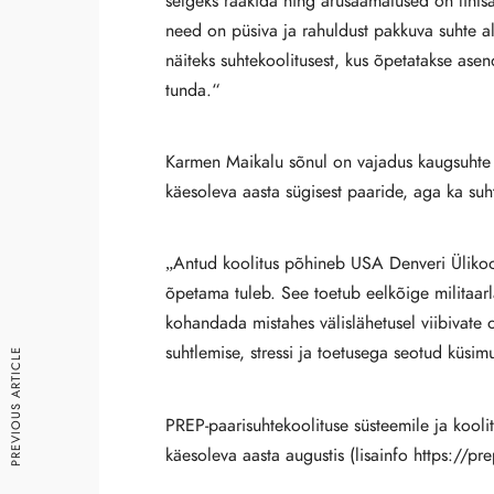
selgeks rääkida ning arusaamatused on lihtsad
need on püsiva ja rahuldust pakkuva suhte al
näiteks suhtekoolitusest, kus õpetatakse as
tunda.“
Karmen Maikalu sõnul on vajadus kaugsuhte o
käesoleva aasta sügisest paaride, aga ka suh
„Antud koolitus põhineb USA Denveri Ülikool
õpetama tuleb. See toetub eelkõige militaarlä
kohandada mistahes välislähetusel viibivate 
suhtlemise, stressi ja toetusega seotud küsim
PREVIOUS ARTICLE
PREP-paarisuhtekoolituse süsteemile ja kool
käesoleva aasta augustis (lisainfo https://p