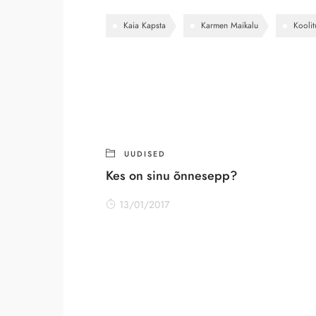
Kaia Kapsta
Karmen Maikalu
Koolit
UUDISED
Kes on sinu õnnesepp?
13/01/2017