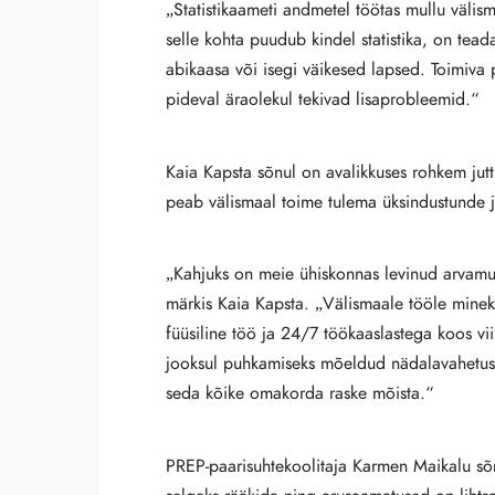
„Statistikaameti andmetel töötas mullu välis
selle kohta puudub kindel statistika, on tea
abikaasa või isegi väikesed lapsed. Toimiva 
pideval äraolekul tekivad lisaprobleemid.“
Kaia Kapsta sõnul on avalikkuses rohkem juttu
peab välismaal toime tulema üksindustunde j
„Kahjuks on meie ühiskonnas levinud arvamus, 
märkis Kaia Kapsta. „Välismaale tööle minek
füüsiline töö ja 24/7 töökaaslastega koos vi
jooksul puhkamiseks mõeldud nädalavahetustel
seda kõike omakorda raske mõista.“
PREP-paarisuhtekoolitaja Karmen Maikalu sõn