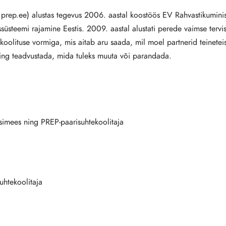
rep.ee) alustas tegevus 2006. aastal koostöös EV Rahvastikuminis
ssüsteemi rajamine Eestis. 2009. aastal alustati perede vaimse tervi
koolituse vormiga, mis aitab aru saada, mil moel partnerid teinete
ning teadvustada, mida tuleks muuta või parandada.
simees ning PREP-paarisuhtekoolitaja
htekoolitaja