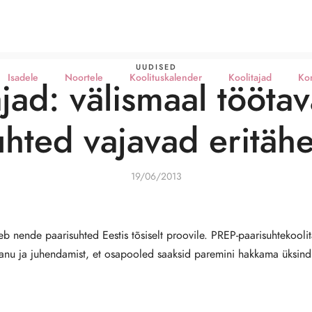
UUDISED
Isadele
Noortele
Koolituskalender
Koolitajad
Ko
jad: välismaal töötav
uhted vajavad eritäh
19/06/2013
b nende paarisuhted Eestis tõsiselt proovile. PREP-paarisuhtekoolit
anu ja juhendamist, et osapooled saaksid paremini hakkama üksindu