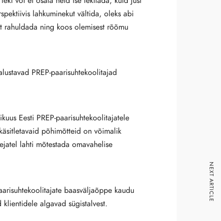
ki või ei osata neid ise tekitada, kuid just
pektiivis lahkuminekut vältida, oleks abi
st rahuldada ning koos olemisest rõõmu
alustavad PREP-paarisuhtekoolitajad
kuus Eesti PREP-paarisuhtekoolitajatele
 käsitletavaid põhimõtteid on võimalik
ejatel lahti mõtestada omavahelise
NEXT ARTICLE
aarisuhtekoolitajate baasväljaõppe kaudu
klientidele algavad sügistalvest.