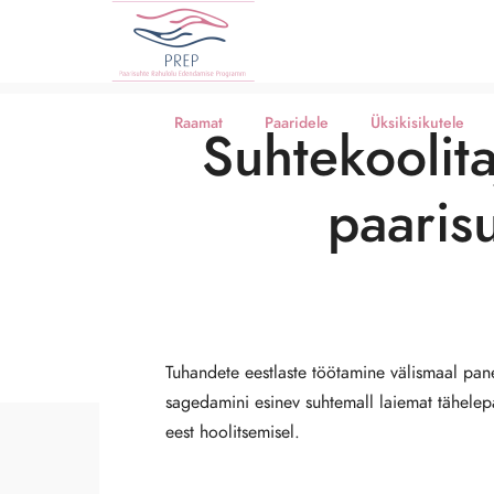
Raamat
Paaridele
Üksikisikutele
Suhtekoolita
paaris
Tuhandete eestlaste töötamine välismaal pane
sagedamini esinev suhtemall laiemat tähelep
eest hoolitsemisel.