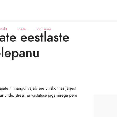
ntakt
Toeta
Logi sisse
ate eestlaste
elepanu
ajate hinnangul vajab see ühiskonnas järjest
stunde, stressi ja vastutuse jagamisega pere