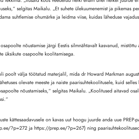
 tekkima. „Ilusaid koos veedetud hetki enam ühel hetkel juurde ei te
useks,“ selgitas Maikalu. „Et suhete ülekuumenemist ja pikemas pers
endama suhtlemise ohumärke ja leidma viise, kuidas läheduse vajadu
sapoolte nõustamise järgi Eestis silmnähtavalt kasvanud, mistõttu 
te üksikute osapoolte koolitamisega.
i poolt välja töötatud materjalil, mida dr Howard Markman augusti
hetuses olevate meeste ja naiste paarisuhtekoolitusele, kuid selles
osapoolte nõustamiseks,“ selgitas Maikalu. „Koolitused aitavad osal
usi.“
ituste kättesaadavusele on kavas uut hoogu juurde anda uue PREP-p
rep.ee/?p=272 ja https://prep.ee/?p=267) ning paarisuhtekoolitused 