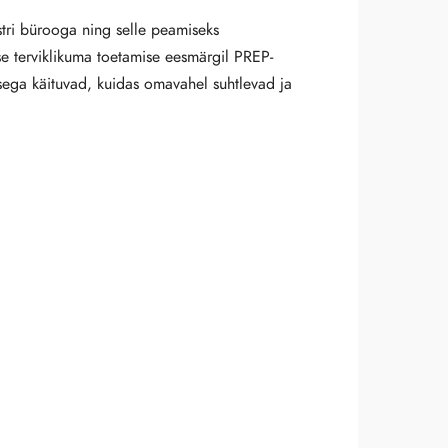
tri bürooga ning selle peamiseks
se terviklikuma toetamise eesmärgil PREP-
isega käituvad, kuidas omavahel suhtlevad ja