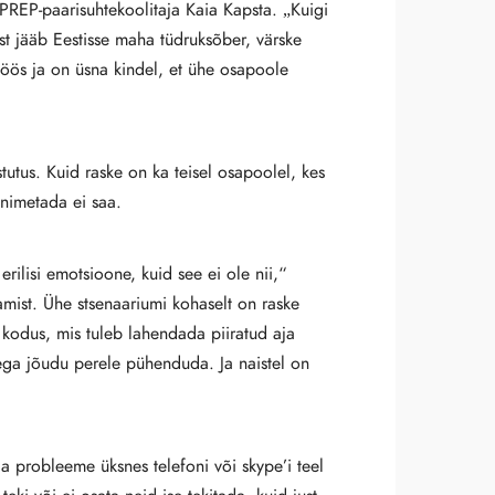
 PREP-paarisuhtekoolitaja Kaia Kapsta. „Kuigi
st jääb Eestisse maha tüdruksõber, värske
töös ja on üsna kindel, et ühe osapoole
tutus. Kuid raske on ka teisel osapoolel, kes
 nimetada ei saa.
rilisi emotsioone, kuid see ei ole nii,“
mist. Ühe stsenaariumi kohaselt on raske
 kodus, mis tuleb lahendada piiratud aja
 ega jõudu perele pühenduda. Ja naistel on
 probleeme üksnes telefoni või skype’i teel