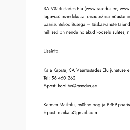
SA Väärtustades Elu (www.rasedus.ee, www.p
tegevusülesandeks sai raseduskriisi nõustami
paarisuhtekoolitusega – täiskasvanute täiend
millised on nende hoiakud kooselu suhtes, 
Lisainfo:
Kaia Kapsta, SA Väärtustades Elu juhatuse e
Tel: 56 460 262
E-post: koolitus@rasedus.ee
Karmen Maikalu, psühholoog ja PREP-paarisu
E-post: maikalu@gmail.com