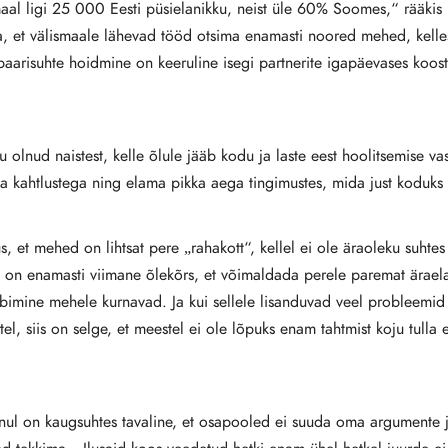
maal ligi 25 000 Eesti püsielanikku, neist üle 60% Soomes,“ rääkis
da, et välismaale lähevad tööd otsima enamasti noored mehed, kelle
paarisuhte hoidmine on keeruline isegi partnerite igapäevases koos
 olnud naistest, kelle õlule jääb kodu ja laste eest hoolitsemise vas
a kahtlustega ning elama pikka aega tingimustes, mida just koduks
et mehed on lihtsat pere „rahakott“, kellel ei ole äraoleku suhtes e
 on enamasti viimane õlekõrs, et võimaldada perele paremat äraela
ibimine mehele kurnavad. Ja kui sellele lisanduvad veel probleemid
, siis on selge, et meestel ei ole lõpuks enam tahtmist koju tulla
ul on kaugsuhtes tavaline, et osapooled ei suuda oma argumente ja