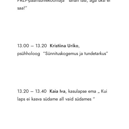
PREP-paarisuhtekoolitaja “Tahan last, aga üksi ei
saa!”
13.00 – 13.20
Kristiina Uriko
,
psühholoog “Sünnituskogemus ja tundetarkus”
13.20 – 13.40
Kaia Iva
, kasulapse ema „ Kui
laps ei kasva südame all vaid südames “