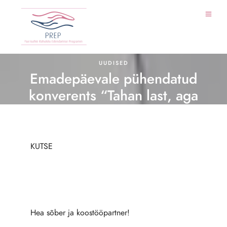
UUDISED
Emadepäevale pühendatud
konverents “Tahan last, aga
normaalset meest ei ole!”
toimub 07.mai 2014.a
KUTSE
27/04/2014
Hea sõber ja koostööpartner!