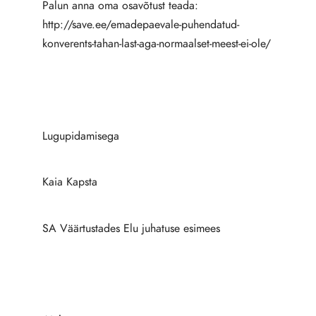
Palun anna oma osavõtust teada:
http://save.ee/emadepaevale-puhendatud-
konverents-tahan-last-aga-normaalset-meest-ei-ole/
Lugupidamisega
Kaia Kapsta
SA Väärtustades Elu juhatuse esimees