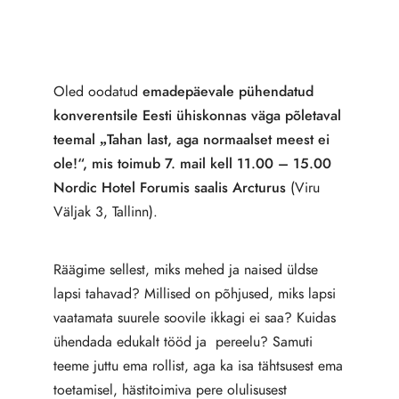
Oled oodatud
emadepäevale pühendatud
konverentsile Eesti ühiskonnas väga põletaval
teemal „Tahan last, aga normaalset meest ei
ole!“, mis toimub 7. mail kell 11.00 – 15.00
Nordic Hotel Forumis saalis Arcturus
(Viru
Väljak 3, Tallinn).
Räägime sellest, miks mehed ja naised üldse
lapsi tahavad? Millised on põhjused, miks lapsi
vaatamata suurele soovile ikkagi ei saa? Kuidas
ühendada edukalt tööd ja pereelu? Samuti
teeme juttu ema rollist, aga ka isa tähtsusest ema
toetamisel, hästitoimiva pere olulisusest