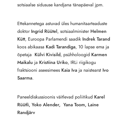
sotsiaalse sidususe kandjana tänapäeval jpm.
Ettekannetega astuvad üles humanitaarteaduste
doktor
Ingrid Rüütel
, sotsiaalminister
Helmen
Kütt
, Euroopa Parlamendi saadik
Indrek Tarand
koos abikaasa
Kadi Tarandiga
, 10 lapse ema ja
õpetaja
Külvi Kivisild
, psühholoogid
Karmen
Maikalu
ja
Kristiina Uriko
, IRLi riigikogu
fraktsiooni aseesimees
Kaia Iva
ja naistearst
Ivo
Saarma
.
Paneeldiskussioonis väitlevad poliitikud
Karel
Rüütli, Yoko Alender, Yana Toom, Laine
Randjärv