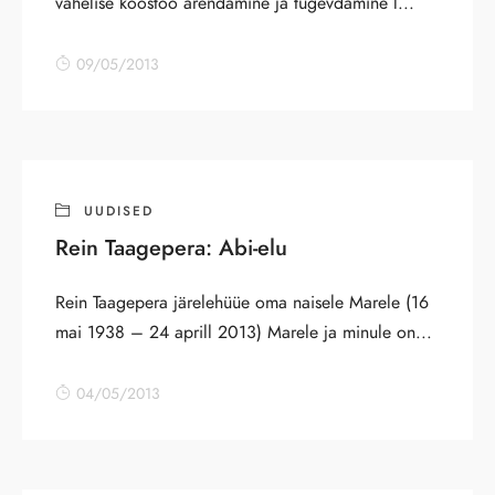
vahelise koostöö arendamine ja tugevdamine l...
09/05/2013
UUDISED
Rein Taagepera: Abi-elu
Rein Taagepera järelehüüe oma naisele Marele (16
mai 1938 – 24 aprill 2013) Marele ja minule on...
04/05/2013