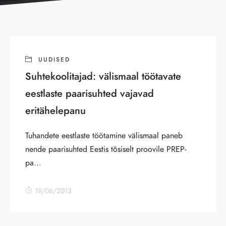
UUDISED
Suhtekoolitajad: välismaal töötavate
eestlaste paarisuhted vajavad
eritähelepanu
Tuhandete eestlaste töötamine välismaal paneb
nende paarisuhted Eestis tõsiselt proovile PREP-
pa...
19/06/2013