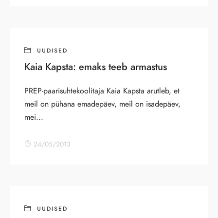
UUDISED
Kaia Kapsta: emaks teeb armastus
PREP-paarisuhtekoolitaja Kaia Kapsta arutleb, et
meil on pühana emadepäev, meil on isadepäev,
mei...
24/05/2013
UUDISED