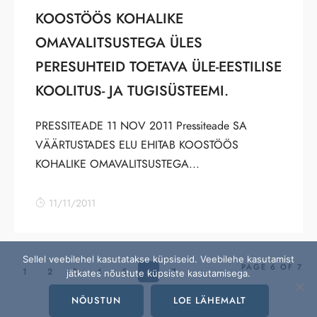
KOOSTÖÖS KOHALIKE
OMAVALITSUSTEGA ÜLES
PERESUHTEID TOETAVA ÜLE-EESTILISE
KOOLITUS- JA TUGISÜSTEEMI.
PRESSITEADE 11 NOV 2011 Pressiteade SA
VÄÄRTUSTADES ELU EHITAB KOOSTÖÖS
KOHALIKE OMAVALITSUSTEGA...
11/11/2011
Sellel veebilehel kasutatakse küpsiseid. Veebilehe kasutamist
PAGE 6 OF 7
1
2
3
4
5
6
7
jätkates nõustute küpsiste kasutamisega.
NÕUSTUN
LOE LÄHEMALT