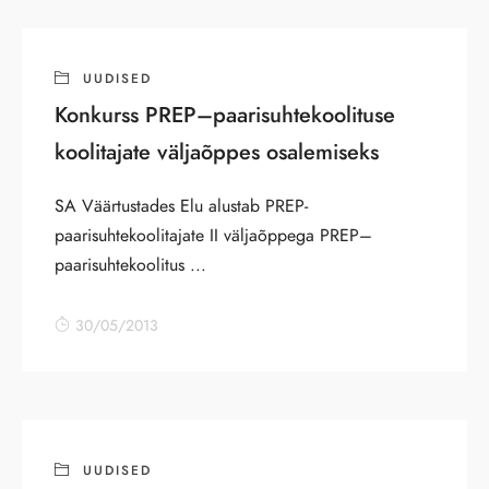
UUDISED
Konkurss PREP–paarisuhtekoolituse
koolitajate väljaõppes osalemiseks
SA Väärtustades Elu alustab PREP-
paarisuhtekoolitajate II väljaõppega PREP–
paarisuhtekoolitus ...
30/05/2013
UUDISED