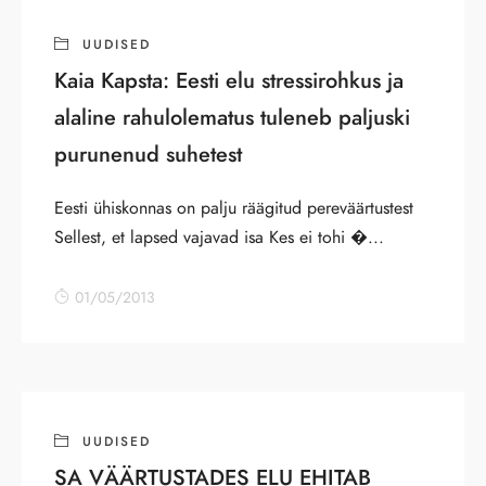
UUDISED
Kaia Kapsta: Eesti elu stressirohkus ja
alaline rahulolematus tuleneb paljuski
purunenud suhetest
Eesti ühiskonnas on palju räägitud pereväärtustest
Sellest, et lapsed vajavad isa Kes ei tohi �...
01/05/2013
UUDISED
SA VÄÄRTUSTADES ELU EHITAB