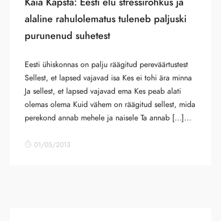
Kaia Kapsta: Eesti elu stressirohkus ja
alaline rahulolematus tuleneb paljuski
purunenud suhetest
Eesti ühiskonnas on palju räägitud pereväärtustest
Sellest, et lapsed vajavad isa Kes ei tohi ära minna
Ja sellest, et lapsed vajavad ema Kes peab alati
olemas olema Kuid vähem on räägitud sellest, mida
perekond annab mehele ja naisele Ta annab […]...
01/05/2013