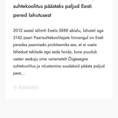
suhtekoolitus päästaks paljud Eesti
pered lahutusest
2012 aastal sõlmiti Eestis 5888 abielu, lahutati aga
3142 paari Paarisuhtekoolitajate hinnangul on Eesti
peredes peamiseks probleemiks see, et ei osata
lähedust tekitada ega seda hoida, kuna puudub
vastav eeskuju oma vanematelt Õigeaegne
suhtekoolitus ja nõustamine suudaksid päästa paljud
pere...
30/05/2013