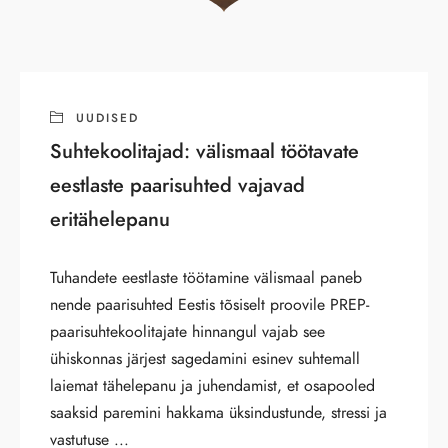
UUDISED
Suhtekoolitajad: välismaal töötavate
eestlaste paarisuhted vajavad
eritähelepanu
Tuhandete eestlaste töötamine välismaal paneb
nende paarisuhted Eestis tõsiselt proovile PREP-
paarisuhtekoolitajate hinnangul vajab see
ühiskonnas järjest sagedamini esinev suhtemall
laiemat tähelepanu ja juhendamist, et osapooled
saaksid paremini hakkama üksindustunde, stressi ja
vastutuse ...