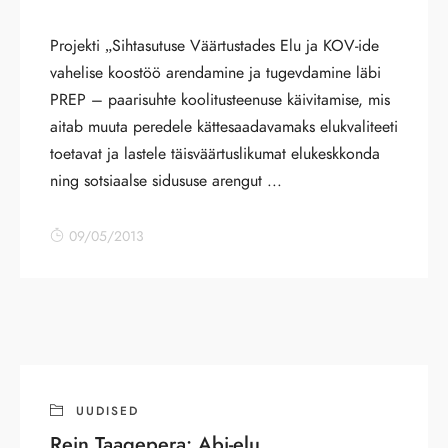
Projekti „Sihtasutuse Väärtustades Elu ja KOV-ide
vahelise koostöö arendamine ja tugevdamine läbi
PREP – paarisuhte koolitusteenuse käivitamise, mis
aitab muuta peredele kättesaadavamaks elukvaliteeti
toetavat ja lastele täisväärtuslikumat elukeskkonda
ning sotsiaalse sidususe arengut ...
09/05/2013
UUDISED
Rein Taagepera: Abi-elu