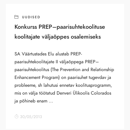
UUDISED
Konkurss PREP–paarisuhtekoolituse
koolitajate väljaõppes osalemiseks
SA Väärtustades Elu alustab PREP-
paarisuhtekoolitajate II väljaõppega PREP–
paarisuhtekoolitus (The Prevention and Relationship
Enhancement Program) on paarisuhet tugevdav ja
probleeme, sh lahutusi ennetav koolitusprogramm,
mis on välja töötatud Denveri Ülikoolis Colorados
ja põhineb enam ...
30/05/2013