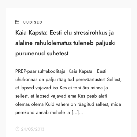
UUDISED
Kaia Kapsta: Eesti elu stressirohkus ja
alaline rahulolematus tuleneb paljuski
purunenud suhetest
PREP-paarisuhtekoolitaja Kaia Kapsta Eesti
ühiskonnas on palju räägitud pereväärtustest Sellest,
et lapsed vajavad isa Kes ei tohi ära minna Ja
sellest, et lapsed vajavad ema Kes peab alati
olemas olema Kuid vähem on räägitud sellest, mida
perekond annab mehele ja […]...
24/05/2013