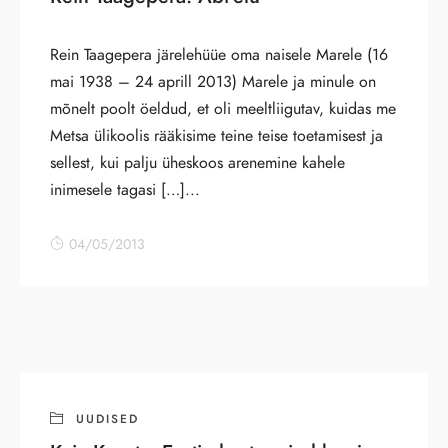
Rein Taagepera järelehüüe oma naisele Marele (16
mai 1938 – 24 aprill 2013) Marele ja minule on
mõnelt poolt öeldud, et oli meeltliigutav, kuidas me
Metsa ülikoolis rääkisime teine teise toetamisest ja
sellest, kui palju üheskoos arenemine kahele
inimesele tagasi […]...
04/05/2013
UUDISED