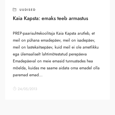
UUDISED
Kaia Kapsta: emaks teeb armastus
PREP-paarisuhtekoolitaja Kaia Kapsta arutleb, et
meil on pühana emadepäev, meil on isadepäev,
meil on lastekaitsepäev, kuid meil ei ole ametlikku
ega ülemaaliselt lahtimõtestatud perepäeva
Emadepäeval on meie emasid tunnustades hea
mõelda, kuidas me saame aidata oma emadel olla
paremad emad...
24/05/2013