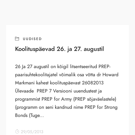
UUDISED
Koolituspäevad 26. ja 27. augustil
26 Ja 27 augustil on kõigil litsentseeritud PREP-
paarisuhtekoolitajatel võimalik osa võtta dr Howard
Markmani kahest koolituspäevast 26082013
Ülevaade PREP 7 Versiooni uuendustest ja
programmist PREP for Army (PREP sõjaväelastele)
(programm on seni kandnud nime PREP for Strong
Bonds (Tuge...
29/05/2013