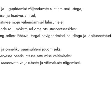
ja lugupidamist väljendavate suhtlemisoskustega;
sel ja teadvustamisel;
gatiivse mõju vähendamisel lähisuhtele;
nende rolli mõistmisel oma otsustusprotsessides;
ng sellest lähtuval targal navigeerimisel naudingu ja läbitunnetatud
 ja õnneliku paarisuhteni jõudmiseks;
ervesse paarisuhtesse sattumise vältimiseks;
aasnevate väljakutsete ja võimaluste nägemisel.