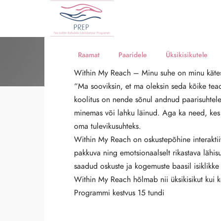
Raamat
Paaridele
Üksikisikutele
Within M
Within My Reach – Minu suhe on minu käte
“Ma sooviksin, et ma oleksin seda kõike tea
kätes!
koolitus on nende sõnul andnud paarisuhtele 
minemas või lahku läinud. Aga ka need, kes
oma tulevikusuhteks.
Within My Reach on oskustepõhine interaktii
pakkuva ning emotsionaalselt rikastava lähi
saadud oskuste ja kogemuste baasil isiklikke 
Within My Reach hõlmab nii üksikisikut kui k
Programmi kestvus 15 tundi