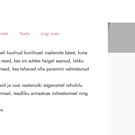
ntakt
Toeta
Logi sisse
e on minu
i kuulnud koolitusel osalenute käest, kuna
kutele!
l need, kes on suhtes haiget saanud, lahku
eed, kes tahavad olla paremini valmistunud
id ja uusi vaatenurki sügavamat rahulolu
misel, teadliku armastuse mõtestamisel ning
ga.