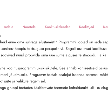
UUDISED
Isadele
Noortele
Koolituskalender
Koolitajad
Ko
y Reach – Minu suh
s
dnud enne oma suhtega alustamist!” Programmi loojad on seda sagel
 PREP-programm üksi
senisest hoopis teistsuguse perspektiivi. Sageli osalevad koolituse
 soovivad nüüd proovida oma uue suhte alguses teistmoodi…ja ka n
11/06/2014
vne koolitusprogramm üksikisikutele. See annab konkreetseid oskuse
suhteni jõudmiseks. Programm toetab osalejat iseenda paremal mõist
otsuste ja valikute tegemisel.
ogu gruppi toetades käsitletavate teemade kohaldamist isikliku elu