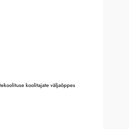
koolituse koolitajate väljaõppes