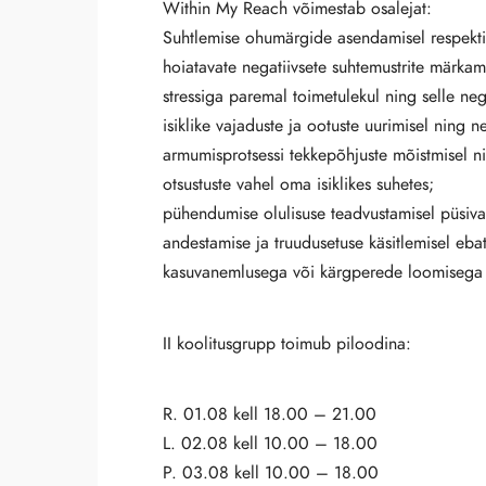
Within My Reach võimestab osalejat:
Suhtlemise ohumärgide asendamisel respekti 
hoiatavate negatiivsete suhtemustrite märkami
stressiga paremal toimetulekul ning selle ne
isiklike vajaduste ja ootuste uurimisel ning 
armumisprotsessi tekkepõhjuste mõistmisel ni
otsustuste vahel oma isiklikes suhetes;
pühendumise olulisuse teadvustamisel püsiva
andestamise ja truudusetuse käsitlemisel ebat
kasuvanemlusega või kärgperede loomisega k
II koolitusgrupp toimub piloodina:
R. 01.08 kell 18.00 – 21.00
L. 02.08 kell 10.00 – 18.00
P. 03.08 kell 10.00 – 18.00