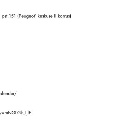
 pst.151 (Peugeot’ keskuse II korrus)
kalender/
?v=mNGLGk_IjlE