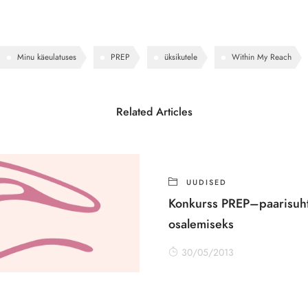
Minu käeulatuses
PREP
üksikutele
Within My Reach
Related Articles
UUDISED
Konkurss PREP–paarisuhte
osalemiseks
30/05/2013