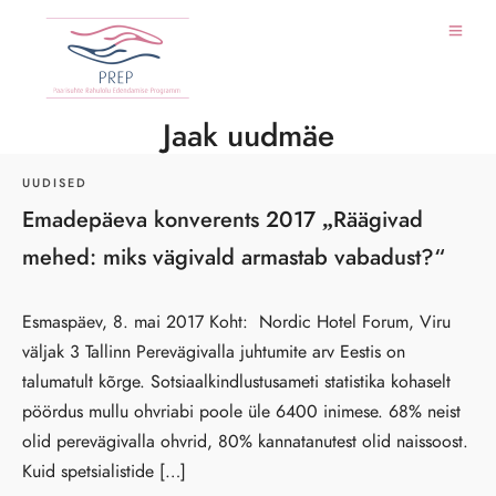
Jaak uudmäe
UUDISED
Emadepäeva konverents 2017 „Räägivad
mehed: miks vägivald armastab vabadust?“
Esmaspäev, 8. mai 2017 Koht: Nordic Hotel Forum, Viru
väljak 3 Tallinn Perevägivalla juhtumite arv Eestis on
talumatult kõrge. Sotsiaalkindlustusameti statistika kohaselt
pöördus mullu ohvriabi poole üle 6400 inimese. 68% neist
olid perevägivalla ohvrid, 80% kannatanutest olid naissoost.
Kuid spetsialistide […]