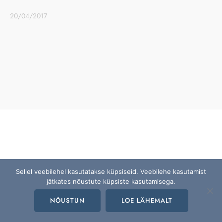
20/04/2017
Sellel veebilehel kasutatakse küpsiseid. Veebilehe kasutamist
jätkates nõustute küpsiste kasutamisega.
NÕUSTUN
LOE LÄHEMALT