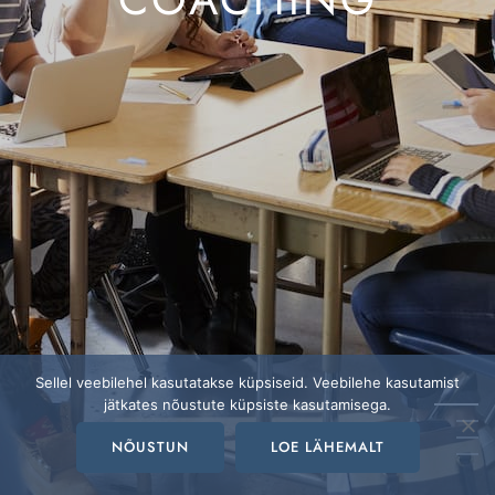
DEVELOPMENT
CONSULTING
COURSES
COACHING
DEVELOPMENT
CONSULTING
COURSES
Sellel veebilehel kasutatakse küpsiseid. Veebilehe kasutamist
jätkates nõustute küpsiste kasutamisega.
NÕUSTUN
LOE LÄHEMALT