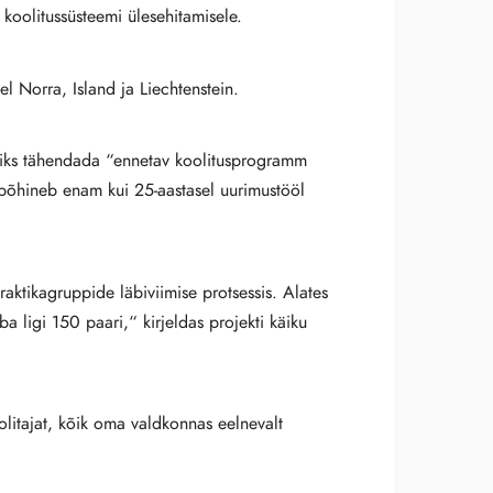
koolitussüsteemi ülesehitamisele.
 Norra, Island ja Liechtenstein.
võiks tähendada “ennetav koolitusprogramm
põhineb enam kui 25-aastasel uurimustööl
aktikagruppide läbiviimise protsessis. Alates
a ligi 150 paari,“ kirjeldas projekti käiku
olitajat, kõik oma valdkonnas eelnevalt