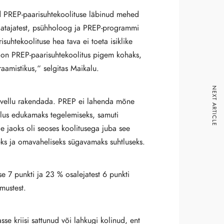
ed PREP-paarisuhtekoolituse läbinud mehed
algatajatest, psühholoog ja PREP-programmi
suhtekoolituse hea tava ei toeta isiklike
s on PREP-paarisuhtekoolitus pigem kohaks,
amistikus,“ selgitas Maikalu.
NEXT ARTICLE
äevellu rakendada. PREP ei lahenda mõne
elus edukamaks tegelemiseks, samuti
e jaoks oli seoses koolitusega juba see
seks ja omavaheliseks sügavamaks suhtluseks.
e 7 punkti ja 23 % osalejatest 6 punkti
mustest.
sse kriisi sattunud või lahkugi kolinud, ent