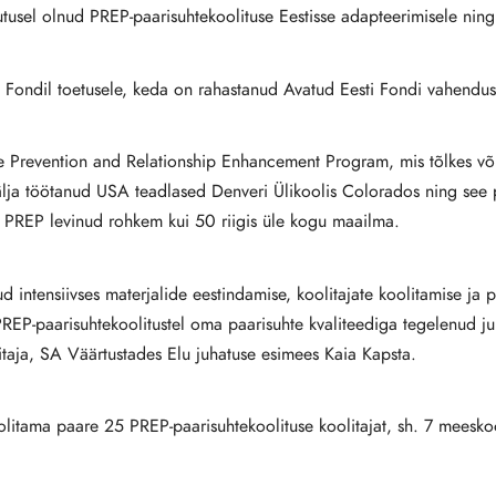
tusel olnud PREP-paarisuhtekoolituse Eestisse adapteerimisele ning 
Fondil toetusele, keda on rahastanud Avatud Eesti Fondi vahendusel
The Prevention and Relationship Enhancement Program, mis tõlkes 
lja töötanud USA teadlased Denveri Ülikoolis Colorados ning see 
n PREP levinud rohkem kui 50 riigis üle kogu maailma.
intensiivses materjalide eestindamise, koolitajate koolitamise ja pr
PREP-paarisuhtekoolitustel oma paarisuhte kvaliteediga tegelenud jub
litaja, SA Väärtustades Elu juhatuse esimees Kaia Kapsta.
olitama paare 25 PREP-paarisuhtekoolituse koolitajat, sh. 7 meesko