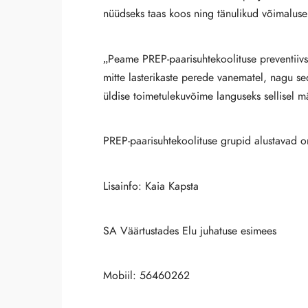
nüüdseks taas koos ning tänulikud võimaluse
„Peame PREP-paarisuhtekoolituse preventiivse
mitte lasterikaste perede vanematel, nagu se
üldise toimetulekuvõime languseks sellisel 
PREP-paarisuhtekoolituse grupid alustavad o
Lisainfo: Kaia Kapsta
SA Väärtustades Elu juhatuse esimees
Mobiil: 56460262