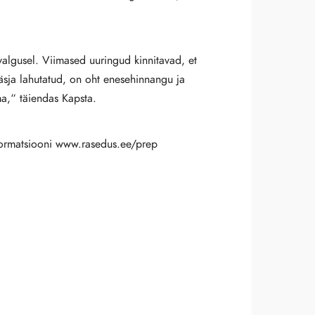
 valgusel. Viimased uuringud kinnitavad, et
 äsja lahutatud, on oht enesehinnangu ja
ma,“ täiendas Kapsta.
nformatsiooni www.rasedus.ee/prep