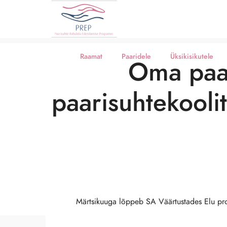
Raamat
Paaridele
Üksikisikutele
Oma paar
paarisuhtekoolit
Märtsikuuga lõppeb SA Väärtustades Elu pr