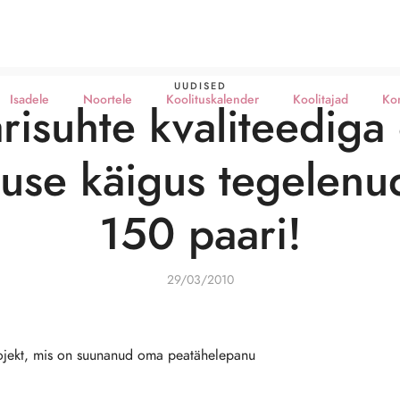
UUDISED
Isadele
Noortele
Koolituskalender
Koolitajad
Ko
isuhte kvaliteediga
use käigus tegelenud
150 paari!
29/03/2010
ojekt, mis on suunanud oma peatähelepanu