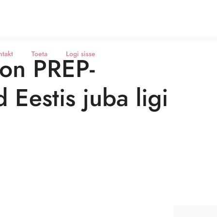
ntakt
Toeta
Logi sisse
 on PREP-
 Eestis juba ligi