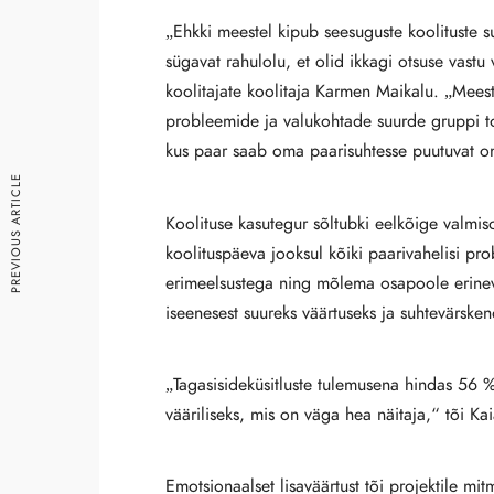
„Ehkki meestel kipub seesuguste koolituste 
sügavat rahulolu, et olid ikkagi otsuse vast
koolitajate koolitaja Karmen Maikalu. „Meeste
probleemide ja valukohtade suurde gruppi too
kus paar saab oma paarisuhtesse puutuvat om
PREVIOUS ARTICLE
Koolituse kasutegur sõltubki eelkõige valmi
koolituspäeva jooksul kõiki paarivahelisi p
erimeelsustega ning mõlema osapoole erinevat
iseenesest suureks väärtuseks ja suhtevärske
„Tagasisideküsitluste tulemusena hindas 56 %
vääriliseks, mis on väga hea näitaja,“ tõi Ka
Emotsionaalset lisaväärtust tõi projektile mit