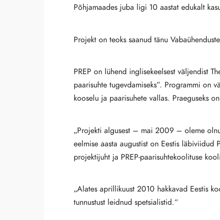
Põhjamaades juba ligi 10 aastat edukalt kasu
Projekt on teoks saanud tänu Vabaühenduste 
PREP on lühend inglisekeelsest väljendist 
paarisuhte tugevdamiseks”. Programmi on vä
kooselu ja paarisuhete vallas. Praeguseks o
„Projekti algusest – mai 2009 – oleme olnud 
eelmise aasta augustist on Eestis läbiviidud 
projektijuht ja PREP-paarisuhtekoolituse koo
„Alates aprillikuust 2010 hakkavad Eestis ko
tunnustust leidnud spetsialistid.“