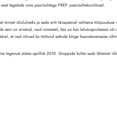
 eest tegeleda oma paarisuhtega PREP- paarisuhtekoolitusel.
t toimet ülioluliseks ja seda eriti tänapäeval valitseva tööpuuduse
da seni on arvatud, vaid inimestel, kes on kas lahutusprotsessis või
määral, et nad võivad ka tööturul sattuda kõige haavatavamasse rüh
ma tegevust alates aprillist 2010. Gruppide kohta saab lähemat i