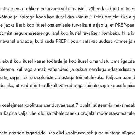
suhtes olema rohkem eelarvamusi kui naistel, väljendasid just mitm
u võtnud ja naisega koos koolitusel ära käinud,“ ütles projekti üks 
 jaoks lisab koolitusel osalemisele turvalisust asjaolu, et PREP-paari
mist nagu enesearengulistel koolitustel tavaliselt kombeks. Niisii
avahel arutada, kuid seda PREP-i poolt antavas uudses võtmes ja ra
solekust koolitusel kaasa töötada ja koolitusel omandatu oma igap
robleeme, küll aga annab vahendeid ja oskusi nendega edaspidises 
e, sageli ka vastuoluliste ootustega toimetulekuks. Paljude paarid
nduseks, et nad olid teadlikult võtnud aega teineteisega koosolemi
 osalejatest koolituse usaldusväärsust 7 punkti süsteemis maksimaals
ia Kapsta välja ühe olulise tähelepaneku projekti mõõdetavatest tule
mete paaride tagasiside, kes olid koolituseelselt juba suhtega sügava