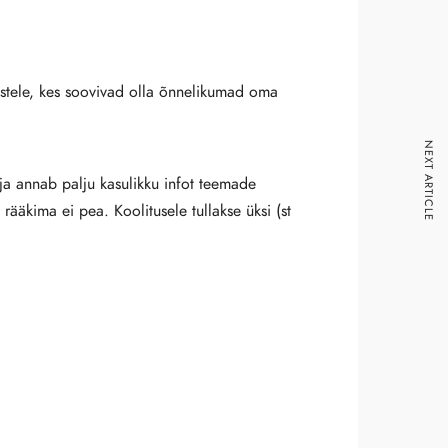
estele, kes soovivad olla õnnelikumad oma
NEXT ARTICLE
a annab palju kasulikku infot teemade
t rääkima ei pea. Koolitusele tullakse üksi (st