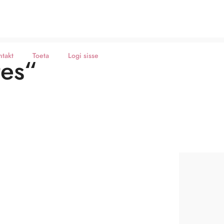
ntakt
Toeta
Logi sisse
tes“