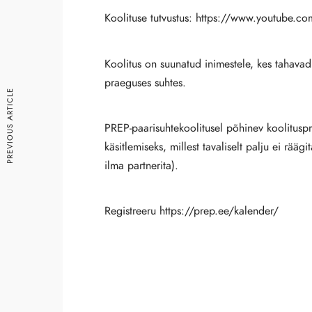
Koolituse tutvustus:
https://www.youtube.c
Koolitus on suunatud inimestele, kes tahava
praeguses suhtes.
PREVIOUS ARTICLE
PREP-paarisuhtekoolitusel põhinev koolitus
käsitlemiseks, millest tavaliselt palju ei rääg
ilma partnerita).
Registreeru https://prep.ee/kalender/