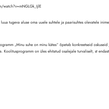
om/watch?v=mNGLGk_IjlE
d luua tugeva aluse oma uuele suhtele ja paarisuhtes olevatele inim
programm „Minu suhe on minu kätes“ õpetab konkreetseid oskuseid j
ita. Koolitusprogramm on üles ehitatud osalejale turvaliselt, st endas