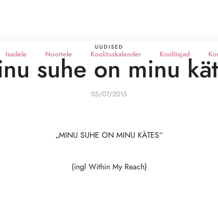
UUDISED
Isadele
Noortele
Koolituskalender
Koolitajad
Ko
nu suhe on minu kä
05/07/2015
„MINU SUHE ON MINU KÄTES“
(ingl Within My Reach)