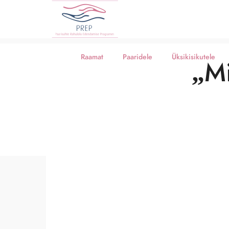
Raamat
Paaridele
Üksikisikutele
„Mi