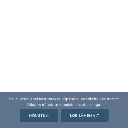
Sellel veebilehel kasutatakse küpsiseid. Veebilehe kasutamist
jätkates nõustute küpsiste kasutamisega.
NÕUSTUN
LOE LÄHEMALT