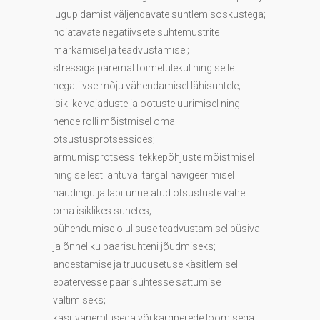
lugupidamist väljendavate suhtlemisoskustega;
hoiatavate negatiivsete suhtemustrite
märkamisel ja teadvustamisel;
stressiga paremal toimetulekul ning selle
negatiivse mõju vähendamisel lähisuhtele;
isiklike vajaduste ja ootuste uurimisel ning
nende rolli mõistmisel oma
otsustusprotsessides;
armumisprotsessi tekkepõhjuste mõistmisel
ning sellest lähtuval targal navigeerimisel
naudingu ja läbitunnetatud otsustuste vahel
oma isiklikes suhetes;
pühendumise olulisuse teadvustamisel püsiva
ja õnneliku paarisuhteni jõudmiseks;
andestamise ja truudusetuse käsitlemisel
ebatervesse paarisuhtesse sattumise
vältimiseks;
kasuvanemlusega või kärgperede loomisega