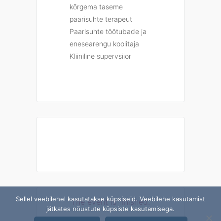
kõrgema taseme
paarisuhte terapeut
Paarisuhte töötubade ja
enesearengu koolitaja
Kliiniline supervsiior
Sellel veebilehel kasutatakse küpsiseid. Veebilehe kasutamist
The event is finished.
jätkates nõustute küpsiste kasutamisega.