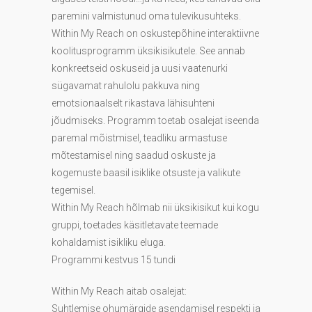
paremini valmistunud oma tulevikusuhteks.
Within My Reach on oskustepõhine interaktiivne
koolitusprogramm üksikisikutele. See annab
konkreetseid oskuseid ja uusi vaatenurki
sügavamat rahulolu pakkuva ning
emotsionaalselt rikastava lähisuhteni
jõudmiseks. Programm toetab osalejat iseenda
paremal mõistmisel, teadliku armastuse
mõtestamisel ning saadud oskuste ja
kogemuste baasil isiklike otsuste ja valikute
tegemisel.
Within My Reach hõlmab nii üksikisikut kui kogu
gruppi, toetades käsitletavate teemade
kohaldamist isikliku eluga.
Programmi kestvus 15 tundi
Within My Reach aitab osalejat:
Suhtlemise ohumärgide asendamisel respekti ja