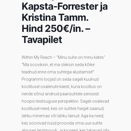
Kapsta-Forrester ja
Kristina Tamm.
Hind 250€/in. –
Tavapilet
Within My Reach – “Minu suhe on minu kätes”
“Ma sooviksin, et ma oleksin seda kõike
teadnud enne oma suhtega alustamist!”
Programmi loojad on seda sageli kuulnud
koolitusel osalenute käest, kuna koolitus on
nende sõnul andnud paarisuhtele senisest
hoopis teistsuguse perspektiivi. Sageli osalevad
koolitusel need, kes on suhtes haiget saanud,
lahku minemas või lahku läinud. Aga ka need,
kes soovivad nüüd proovida oma uue suhte
alguses teistmoodi…ja ka need, kes tahavad olla