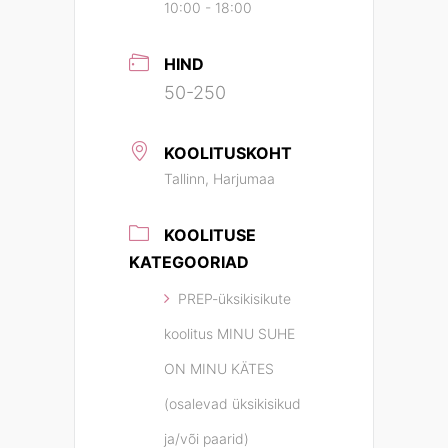
10:00 - 18:00
HIND
50-250
KOOLITUSKOHT
Tallinn, Harjumaa
KOOLITUSE
KATEGOORIAD
PREP-üksikisikute
koolitus MINU SUHE
ON MINU KÄTES
(osalevad üksikisikud
ja/või paarid)