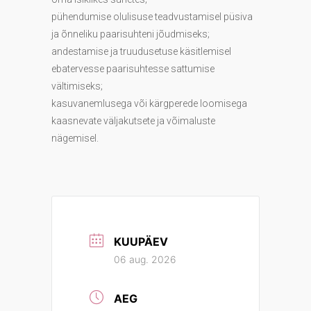
pühendumise olulisuse teadvustamisel püsiva
ja õnneliku paarisuhteni jõudmiseks;
andestamise ja truudusetuse käsitlemisel
ebatervesse paarisuhtesse sattumise
vältimiseks;
kasuvanemlusega või kärgperede loomisega
kaasnevate väljakutsete ja võimaluste
nägemisel.
KUUPÄEV
06 aug. 2026
AEG