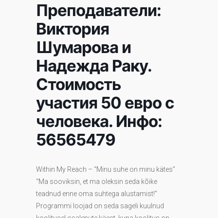
Преподаватели:
Виктория
Шумарова и
Надежда Раку.
Стоимость
участия 50 евро с
человека. Инфо:
56565479
Within My Reach – “Minu suhe on minu kätes”
“Ma sooviksin, et ma oleksin seda kõike
teadnud enne oma suhtega alustamist!”
Programmi loojad on seda sageli kuulnud