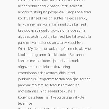
koolitusel osalenute käest, kuna koolitus on
nende sõnul andnud paarisuhtele senisest
hoopis teistsuguse perspektiivi. Sageli osalevad
koolitusel need, kes on suhtes haiget saanud,
lahku minemas või lahku läinud. Aga ka need,
kes soovivad nüüd proovida oma uue suhte
alguses teistmoodi…ja ka need, kes tahavad olla
paremini valmistunud oma tulevikusuhteks.
Within My Reach on oskustepõhine interaktiivne
koolitusprogramm üksikisikutele. See annab
konkreetseid oskuseid ja uusi vaatenurki
sügavamat rahulolu pakkuva ning
emotsionaalselt rikastava lähisuhteni
jõudmiseks. Programm toetab osalejat iseenda
paremal mõistmisel, teadliku armastuse
mõtestamisel ning saadud oskuste ja
kogemuste baasil isiklike otsuste ja valikute
tegemisel.