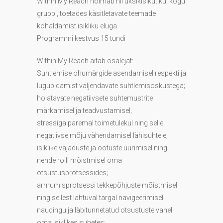
Within My Reach hõlmab nii üksikisikut kui kogu
gruppi, toetades käsitletavate teemade
kohaldamist isikliku eluga.
Programmi kestvus 15 tundi
Within My Reach aitab osalejat:
Suhtlemise ohumärgide asendamisel respekti ja
lugupidamist väljendavate suhtlemisoskustega;
hoiatavate negatiivsete suhtemustrite
märkamisel ja teadvustamisel;
stressiga paremal toimetulekul ning selle
negatiivse mõju vähendamisel lähisuhtele;
isiklike vajaduste ja ootuste uurimisel ning
nende rolli mõistmisel oma
otsustusprotsessides;
armumisprotsessi tekkepõhjuste mõistmisel
ning sellest lähtuval targal navigeerimisel
naudingu ja läbitunnetatud otsustuste vahel
oma isiklikes suhetes;