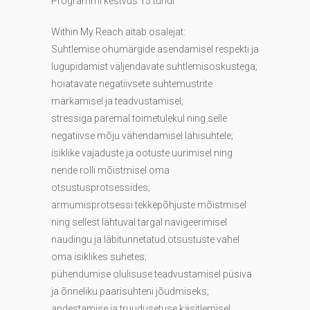
Programmi kestvus 15 tundi
Within My Reach aitab osalejat:
Suhtlemise ohumärgide asendamisel respekti ja
lugupidamist väljendavate suhtlemisoskustega;
hoiatavate negatiivsete suhtemustrite
märkamisel ja teadvustamisel;
stressiga paremal toimetulekul ning selle
negatiivse mõju vähendamisel lähisuhtele;
isiklike vajaduste ja ootuste uurimisel ning
nende rolli mõistmisel oma
otsustusprotsessides;
armumisprotsessi tekkepõhjuste mõistmisel
ning sellest lähtuval targal navigeerimisel
naudingu ja läbitunnetatud otsustuste vahel
oma isiklikes suhetes;
pühendumise olulisuse teadvustamisel püsiva
ja õnneliku paarisuhteni jõudmiseks;
andestamise ja truudusetuse käsitlemisel