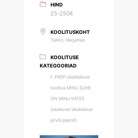
HIND
25-250€
KOOLITUSKOHT
Tallinn, Harjumaa
KOOLITUSE
KATEGOORIAD
PREP-üksikisikute
koolitus MINU SUHE
ON MINU KÄTES
(osalevad üksikisikud
ja/või paarid)