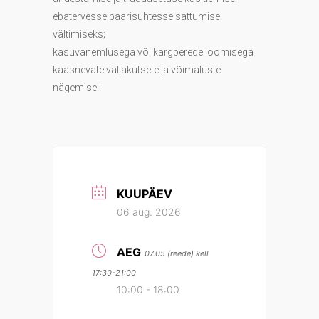
ebatervesse paarisuhtesse sattumise
vältimiseks;
kasuvanemlusega või kärgperede loomisega
kaasnevate väljakutsete ja võimaluste
nägemisel.
KUUPÄEV
06 aug. 2026
AEG
07.05 (reede) kell
17:30-21:00
10:00 - 18:00