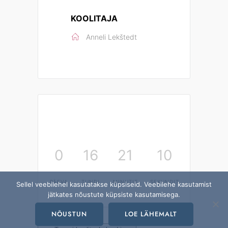
KOOLITAJA
Anneli Lekštedt
0
16
21
10
PÄEVA
TUNDI
MINUTIT
SEKUNDIT
Sellel veebilehel kasutatakse küpsiseid. Veebilehe kasutamist
jätkates nõustute küpsiste kasutamisega.
NÕUSTUN
LOE LÄHEMALT