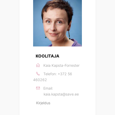
KOOLITAJA
Kaia Kapsta-Forrester
Telefon:
+372 56
460262
Email:
kaia.kapsta@save.ee
Kirjeldus