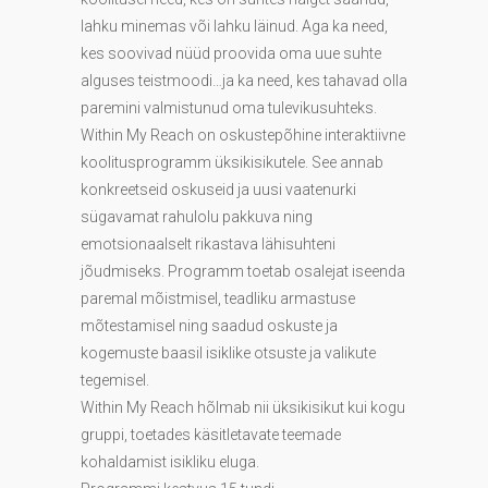
lahku minemas või lahku läinud. Aga ka need,
kes soovivad nüüd proovida oma uue suhte
alguses teistmoodi…ja ka need, kes tahavad olla
paremini valmistunud oma tulevikusuhteks.
Within My Reach on oskustepõhine interaktiivne
koolitusprogramm üksikisikutele. See annab
konkreetseid oskuseid ja uusi vaatenurki
sügavamat rahulolu pakkuva ning
emotsionaalselt rikastava lähisuhteni
jõudmiseks. Programm toetab osalejat iseenda
paremal mõistmisel, teadliku armastuse
mõtestamisel ning saadud oskuste ja
kogemuste baasil isiklike otsuste ja valikute
tegemisel.
Within My Reach hõlmab nii üksikisikut kui kogu
gruppi, toetades käsitletavate teemade
kohaldamist isikliku eluga.