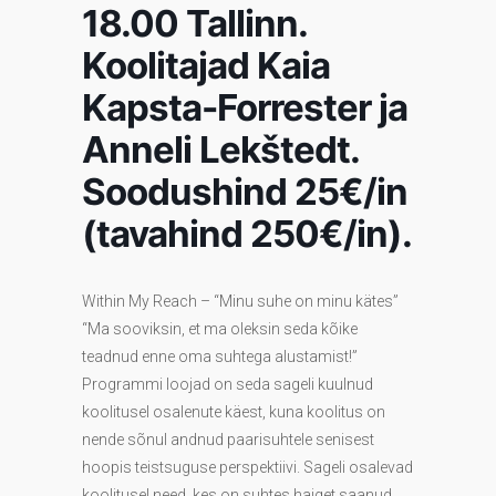
18.00 Tallinn.
Koolitajad Kaia
Kapsta-Forrester ja
Anneli Lekštedt.
Soodushind 25€/in
(tavahind 250€/in).
Within My Reach – “Minu suhe on minu kätes”
“Ma sooviksin, et ma oleksin seda kõike
teadnud enne oma suhtega alustamist!”
Programmi loojad on seda sageli kuulnud
koolitusel osalenute käest, kuna koolitus on
nende sõnul andnud paarisuhtele senisest
hoopis teistsuguse perspektiivi. Sageli osalevad
koolitusel need, kes on suhtes haiget saanud,