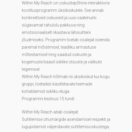
Within My Reach on oskustepõhine interaktiivne
koolitusprogramm üksikisikutele. See annab
konkreetseid oskuseid ja uusi vaatenurki
sügavamat rahulolu pakkuva ning
emotsionaalselt rikastava lähisuhteni
jõudmiseks. Programm toetab osalejat iseenda
paremal mõistmisel, teadliku armastuse
mõtestamisel ning saadud oskuste ja
kogemuste baasil isiklike otsuste ja valikute
tegemisel.
Within My Reach hõlmab nii üksikisikut kui kogu
gruppi, toetades käsitletavate teemade
kohaldamist isikliku eluga.
Programmi kestvus 15 tundi
Within My Reach aitab osalejat:
Suhtlemise ohumärgide asendamisel respekti ja
lugupidamist väljendavate suhtlemisoskustega;