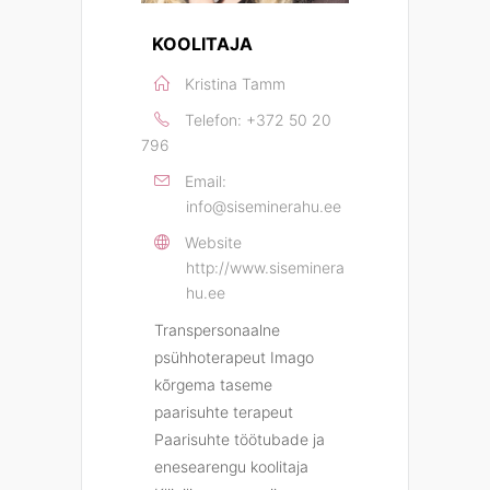
KOOLITAJA
Kristina Tamm
Telefon:
+372 50 20
796
Email:
info@siseminerahu.ee
Website
http://www.siseminera
hu.ee
Transpersonaalne
psühhoterapeut Imago
kõrgema taseme
paarisuhte terapeut
Paarisuhte töötubade ja
enesearengu koolitaja