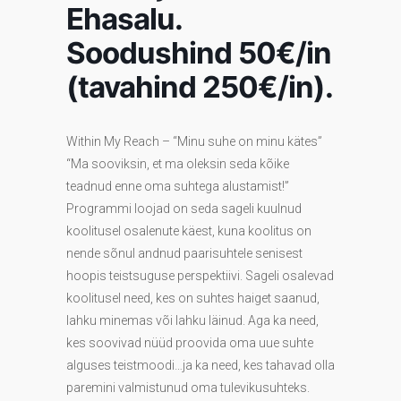
Ehasalu.
Soodushind 50€/in
(tavahind 250€/in).
Within My Reach – “Minu suhe on minu kätes”
“Ma sooviksin, et ma oleksin seda kõike
teadnud enne oma suhtega alustamist!”
Programmi loojad on seda sageli kuulnud
koolitusel osalenute käest, kuna koolitus on
nende sõnul andnud paarisuhtele senisest
hoopis teistsuguse perspektiivi. Sageli osalevad
koolitusel need, kes on suhtes haiget saanud,
lahku minemas või lahku läinud. Aga ka need,
kes soovivad nüüd proovida oma uue suhte
alguses teistmoodi…ja ka need, kes tahavad olla
paremini valmistunud oma tulevikusuhteks.