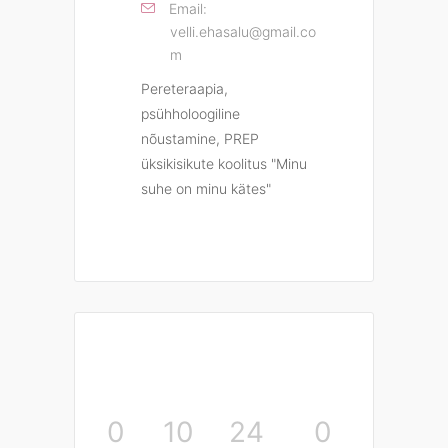
Email:
velli.ehasalu@gmail.co
m
Pereteraapia,
psühholoogiline
nõustamine, PREP
üksikisikute koolitus "Minu
suhe on minu kätes"
0
10
24
0