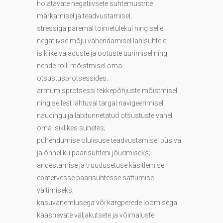
hoiatavate negatiivsete suhtemustrite
märkamisel ja teadvustamisel;
stressiga paremal toimetulekul ning selle
negatiivse mõju vähendamisel lähisuhtele;
isiklike vajaduste ja ootuste uurimisel ning
nende rolli mõistmisel oma
otsustusprotsessides;
armumisprotsessi tekkepõhjuste mõistmisel
ning sellest lähtuval targal navigeerimisel
naudingu ja läbitunnetatud otsustuste vahel
oma isiklikes suhetes;
pühendumise olulisuse teadvustamisel püsiva
ja õnneliku paarisuhteni jõudmiseks;
andestamise ja truudusetuse käsitlemisel
ebatervesse paarisuhtesse sattumise
vältimiseks;
kasuvanemlusega või kärgperede loomisega
kaasnevate väljakutsete ja võimaluste