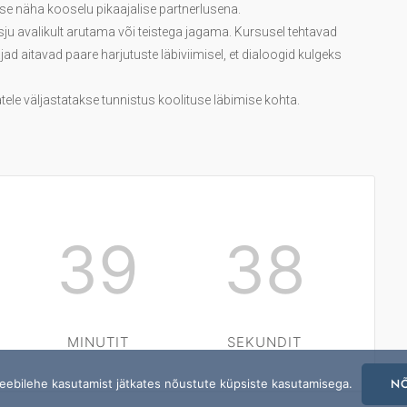
e näha kooselu pikaajalise partnerlusena.
sju avalikult arutama või teistega jagama. Kursusel tehtavad
ad aitavad paare harjutuste läbiviimisel, et dialoogid kulgeks
ele väljastatakse tunnistus koolituse läbimise kohta.
39
38
MINUTIT
SEKUNDIT
Veebilehe kasutamist jätkates nõustute küpsiste kasutamisega.
N