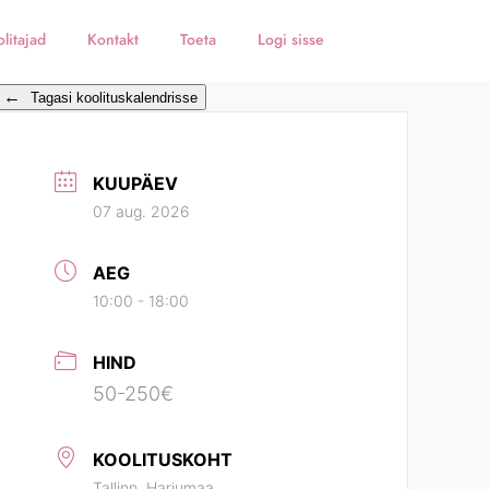
litajad
Kontakt
Toeta
Logi sisse
←
Tagasi koolituskalendrisse
KUUPÄEV
07 aug. 2026
AEG
10:00 - 18:00
HIND
50-250€
KOOLITUSKOHT
Tallinn, Harjumaa