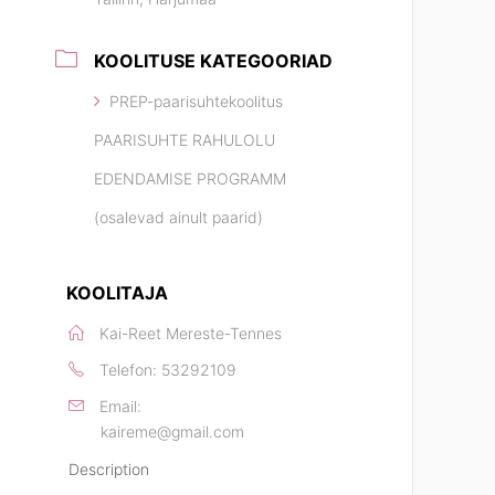
KOOLITUSE KATEGOORIAD
PREP-paarisuhtekoolitus
PAARISUHTE RAHULOLU
EDENDAMISE PROGRAMM
(osalevad ainult paarid)
KOOLITAJA
Kai-Reet Mereste-Tennes
Telefon:
53292109
Email:
kaireme@gmail.com
Description