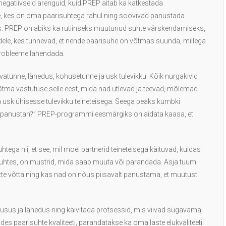
egatiivseid arenguid, kuid PREP aitab ka katkestada
e, kes on oma paarisuhtega rahul ning soovivad panustada
ks. PREP on abiks ka rutiinseks muutunud suhte värskendamiseks,
idele, kes tunnevad, et nende paarisuhe on võtmas suunda, millega
eprobleeme lahendada.
rvatunne, lähedus, kohusetunne ja usk tulevikku. Kõik nurgakivid
tma vastutuse selle eest, mida nad ütlevad ja teevad, mõlemad
 usk ühisesse tulevikku teineteisega. Seega peaks kumbki
sse panustan?” PREP-programmi eesmärgiks on aidata kaasa, et
ega nii, et see, mil moel partnerid teineteisega käituvad, kuidas
suhtes, on mustrid, mida saab muuta või parandada. Asja tuum
ette võtta ning kas nad on nõus piisavalt panustama, et muutust
usus ja lähedus ning käivitada protsessid, mis viivad sügavama,
es paarisuhte kvaliteeti, parandatakse ka oma laste elukvaliteeti.