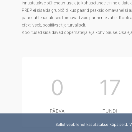
innustatakse pühendumusele ja kohusetundele ning aidataks
PREP ei sisalda grupitöid, kus paarid peaksid omavahelisi a
paarisuhteharjutused toimuvad vaid partnerite vahel. Koolitaj
efektiivselt, positiivselt ja turvaliselt.
Koolitused sisaldavad õppematerjale ja kohvipause. Osalejat
0
17
PÄEVA
TUNDI
Sellel veebilehel kasutatakse küpsiseid. 