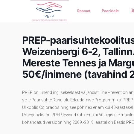
Raamat
Paaridele
Ü
PREP-paarisuhtekoolitus 
Weizenbergi 6-2, Tallinn
Mereste Tennes ja Mar
50€/inimene (tavahind 
PREP on lühend inglisekeelsest väljendist The Prevention 
selle Paarisuhte Rahulolu Edendamise Programmiks. PREP-
Ülikoolis Colorados ning see põhineb enam kui 40-aastasel 
Praeguseks on PREP levinud rohkem kui 50 riigis üle maailma
kohandatud versioon ning 2009.-2019. aastal on Eestis PREP-