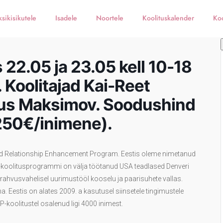
ksikisikutele
Isadele
Noortele
Koolituskalender
Koo
22.05 ja 23.05 kell 10-18
. Koolitajad Kai-Reet
gus Maksimov. Soodushind
250€/inimene).
and Relationship Enhancement Program. Eestis oleme nimetanud
koolitusprogrammi on välja töötanud USA teadlased Denveri
rahvusvahelisel uurimustööl kooselu ja paarisuhete vallas.
. Eestis on alates 2009. a kasutusel siinsetele tingimustele
koolitustel osalenud ligi 4000 inimest.