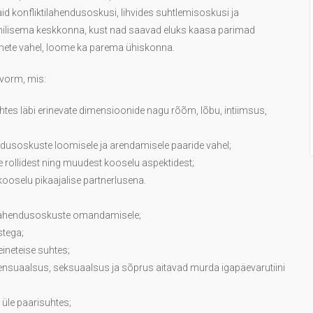
onfliktilahendusoskusi, lihvides suhtlemisoskusi ja
ilisema keskkonna, kust nad saavad eluks kaasa parimad
mete vahel, loome ka parema ühiskonna.
 vorm, mis:
htes läbi erinevate dimensioonide nagu rõõm, lõbu, intiimsus,
ndusoskuste loomisele ja arendamisele paaride vahel;
 rollidest ning muudest kooselu aspektidest;
ooselu pikaajalise partnerlusena.
milahendusoskuste omandamisele;
stega;
eineteise suhtes;
 sensuaalsus, seksuaalsus ja sõprus aitavad murda igapäevarutiini
 üle paarisuhtes;