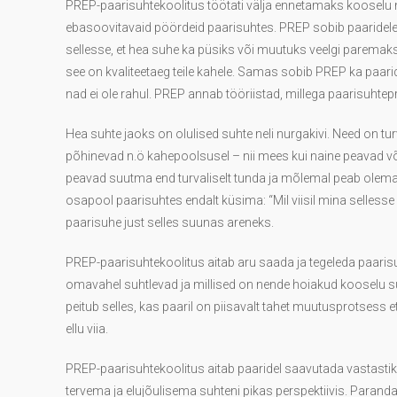
PREP-paarisuhtekoolitus töötati välja ennetamaks kooselu n
ebasoovitavaid pöördeid paarisuhtes. PREP sobib paaridel
sellesse, et hea suhe ka püsiks või muutuks veelgi parema
see on kvaliteetaeg teile kahele. Samas sobib PREP ka paar
nad ei ole rahul. PREP annab tööriistad, millega paarisuht
Hea suhte jaoks on olulised suhte neli nurgakivi. Need on tu
põhinevad n.ö kahepoolsusel – nii mees kui naine peavad võ
peavad suutma end turvaliselt tunda ja mõlemal peab olema
osapool paarisuhtes endalt küsima: “Mil viisil mina selle
paarisuhe just selles suunas areneks.
PREP-paarisuhtekoolitus aitab aru saada ja tegeleda paarisuht
omavahel suhtlevad ja millised on nende hoiakud kooselu 
peitub selles, kas paaril on piisavalt tahet muutusprotsess 
ellu viia.
PREP-paarisuhtekoolitus aitab paaridel saavutada vastastik
tervema ja elujõulisema suhteni pikas perspektiivis. Parandad