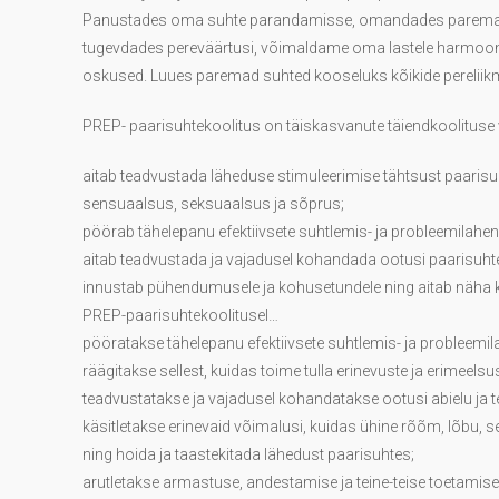
Panustades oma suhte parandamisse, omandades paremaid k
tugevdades pereväärtusi, võimaldame oma lastele harmoon
oskused. Luues paremad suhted kooseluks kõikide pereliik
PREP- paarisuhtekoolitus on täiskasvanute täiendkoolituse
aitab teadvustada läheduse stimuleerimise tähtsust paarisu
sensuaalsus, seksuaalsus ja sõprus;
pöörab tähelepanu efektiivsete suhtlemis- ja probleemilahe
aitab teadvustada ja vajadusel kohandada ootusi paarisuhte
innustab pühendumusele ja kohusetundele ning aitab näha k
PREP-paarisuhtekoolitusel…
pööratakse tähelepanu efektiivsete suhtlemis- ja problee
räägitakse sellest, kuidas toime tulla erinevuste ja erimeelsu
teadvustatakse ja vajadusel kohandatakse ootusi abielu ja t
käsitletakse erinevaid võimalusi, kuidas ühine rõõm, lõbu,
ning hoida ja taastekitada lähedust paarisuhtes;
arutletakse armastuse, andestamise ja teine-teise toetamise