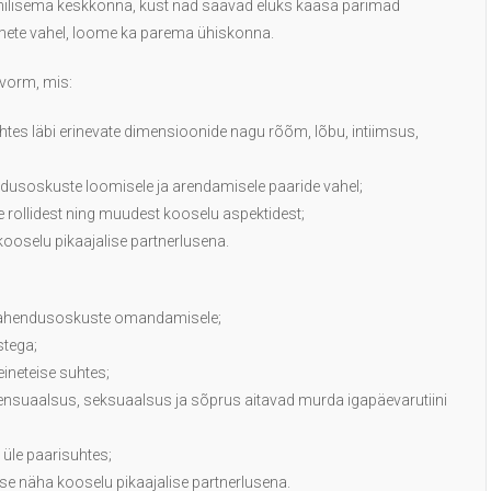
ilisema keskkonna, kust nad saavad eluks kaasa parimad
mete vahel, loome ka parema ühiskonna.
 vorm, mis:
htes läbi erinevate dimensioonide nagu rõõm, lõbu, intiimsus,
ndusoskuste loomisele ja arendamisele paaride vahel;
 rollidest ning muudest kooselu aspektidest;
ooselu pikaajalise partnerlusena.
milahendusoskuste omandamisele;
stega;
eineteise suhtes;
 sensuaalsus, seksuaalsus ja sõprus aitavad murda igapäevarutiini
 üle paarisuhtes;
e näha kooselu pikaajalise partnerlusena.