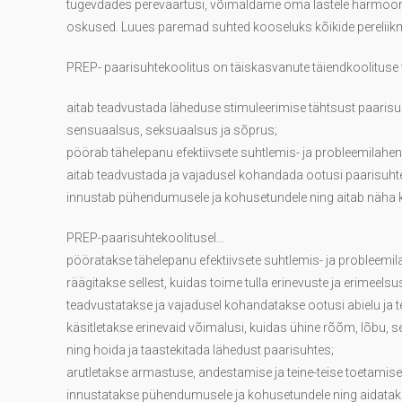
tugevdades pereväärtusi, võimaldame oma lastele harmoon
oskused. Luues paremad suhted kooseluks kõikide pereliik
PREP- paarisuhtekoolitus on täiskasvanute täiendkoolituse
aitab teadvustada läheduse stimuleerimise tähtsust paarisu
sensuaalsus, seksuaalsus ja sõprus;
pöörab tähelepanu efektiivsete suhtlemis- ja probleemilahe
aitab teadvustada ja vajadusel kohandada ootusi paarisuhte
innustab pühendumusele ja kohusetundele ning aitab näha k
PREP-paarisuhtekoolitusel…
pööratakse tähelepanu efektiivsete suhtlemis- ja problee
räägitakse sellest, kuidas toime tulla erinevuste ja erimeelsu
teadvustatakse ja vajadusel kohandatakse ootusi abielu ja t
käsitletakse erinevaid võimalusi, kuidas ühine rõõm, lõbu,
ning hoida ja taastekitada lähedust paarisuhtes;
arutletakse armastuse, andestamise ja teine-teise toetamise
innustatakse pühendumusele ja kohusetundele ning aidataks