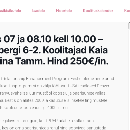
ksikisikutele
Isadele
Noortele
Koolituskalender
Koo
07 ja 08.10 kell 10.00 –
ergi 6-2. Koolitajad Kaia
tina Tamm. Hind 250€/in.
and Relationship Enhancement Program. Eestis oleme nimetanud
koolitusprogrammi on välja töötanud USA teadlased Denveri
rahvusvahelisel uurimustööl kooselu ja paarisuhete vallas.
. Eestis on alates 2009. a kasutusel siinsetele tingimustele
koolitustel osalenud ligi 4000 inimest.
egatiivseid arenguid, kuid PREP aitab ka katkestada
e, kes on oma paarisuhtega rahul ning soovivad panustada