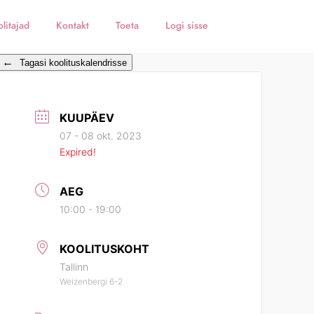
litajad
Kontakt
Toeta
Logi sisse
←
Tagasi koolituskalendrisse
KUUPÄEV
07 - 08 okt. 2023
Expired!
AEG
10:00 - 19:00
KOOLITUSKOHT
Tallinn
Weizenbergi 6-2