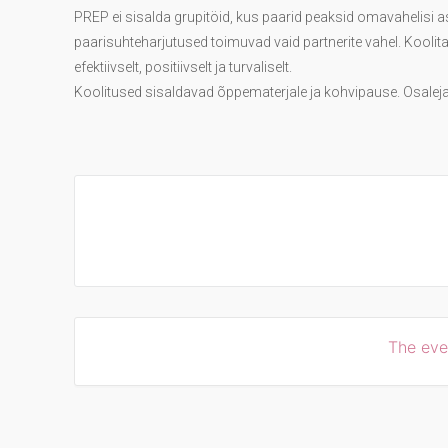
PREP ei sisalda grupitöid, kus paarid peaksid omavahelisi a
paarisuhteharjutused toimuvad vaid partnerite vahel. Koolitaj
efektiivselt, positiivselt ja turvaliselt.
Koolitused sisaldavad õppematerjale ja kohvipause. Osalejat
The even