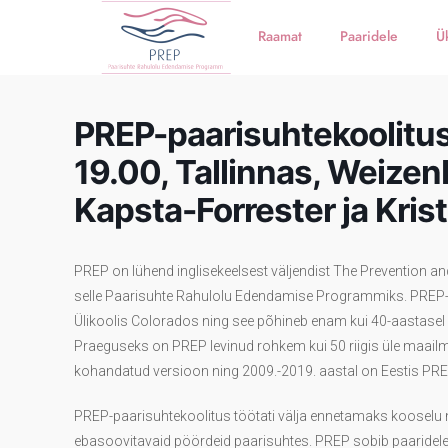
Raamat
Paaridele
Ü
PREP-paarisuhtekoolitus 
19.00, Tallinnas, Weizenb
Kapsta-Forrester ja Kris
PREP on lühend inglisekeelsest väljendist The Prevention 
selle Paarisuhte Rahulolu Edendamise Programmiks. PREP-
Ülikoolis Colorados ning see põhineb enam kui 40-aastasel 
Praeguseks on PREP levinud rohkem kui 50 riigis üle maailma
kohandatud versioon ning 2009.-2019. aastal on Eestis PREP-
PREP-paarisuhtekoolitus töötati välja ennetamaks kooselu n
ebasoovitavaid pöördeid paarisuhtes. PREP sobib paaridel