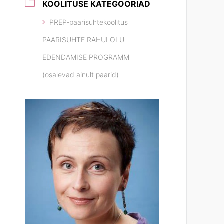
KOOLITUSE KATEGOORIAD
PREP-paarisuhtekoolitus
PAARISUHTE RAHULOLU
EDENDAMISE PROGRAMM
(osalevad ainult paarid)