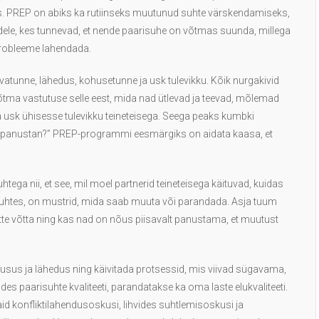
ks. PREP on abiks ka rutiinseks muutunud suhte värskendamiseks,
idele, kes tunnevad, et nende paarisuhe on võtmas suunda, millega
eprobleeme lahendada.
rvatunne, lähedus, kohusetunne ja usk tulevikku. Kõik nurgakivid
tma vastutuse selle eest, mida nad ütlevad ja teevad, mõlemad
 usk ühisesse tulevikku teineteisega. Seega peaks kumbki
sse panustan?” PREP-programmi eesmärgiks on aidata kaasa, et
ega nii, et see, mil moel partnerid teineteisega käituvad, kuidas
suhtes, on mustrid, mida saab muuta või parandada. Asja tuum
ette võtta ning kas nad on nõus piisavalt panustama, et muutust
usus ja lähedus ning käivitada protsessid, mis viivad sügavama,
es paarisuhte kvaliteeti, parandatakse ka oma laste elukvaliteeti.
onfliktilahendusoskusi, lihvides suhtlemisoskusi ja