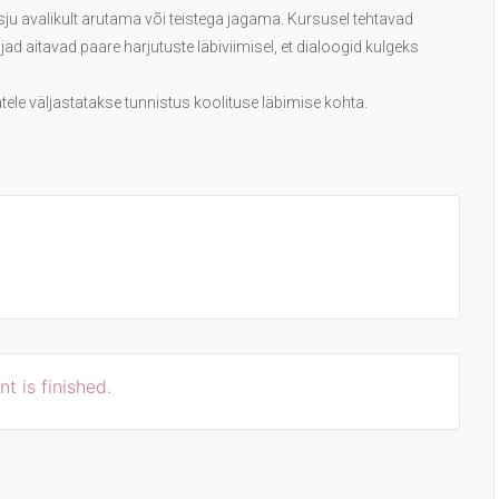
sju avalikult arutama või teistega jagama. Kursusel tehtavad
ad aitavad paare harjutuste läbiviimisel, et dialoogid kulgeks
ele väljastatakse tunnistus koolituse läbimise kohta.
t is finished.