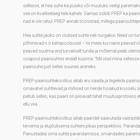
sellesse, et hea suhe ka püsiks või muutuks veelgi parema
see on kvaliteetaeg teile kahele. Samas sobib PREP ka paar
nad ei ole rahul. PREP annab tööriistad, millega paarisuht
Hea suhte jaoks on olulised suhte neli nurgakivi. Need on tu
põhinevad n.ö kahepoolsusel – nii mees kui naine peavad võ
peavad suutma end turvaliselt tunda ja mõlemal peab olema
osapool paarisuhtes endalt küsima: “Mil viisil mina selle
paarisuhe just selles suunas areneks.
PREP-paarisuhtekoolitus aitab aru saada ja tegeleda paarisuht
omavahel suhtlevad ja millised on nende hoiakud kooselu 
peitub selles, kas paaril on piisavalt tahet muutusprotsess 
ellu viia.
PREP-paarisuhtekoolitus aitab paaridel saavutada vastastik
tervema ja elujõulisema suhteni pikas perspektiivis. Parandad
Panustades oma suhte parandamisse, omandades paremaid k