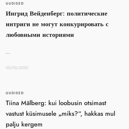
UUDISED
Ингрид Вейденберг: политические
интриги не могут конкурировать с
любовными историями
...
05/05/2020
UUDISED
Tiina Mälberg: kui loobusin otsimast
vastust küsimusele „miks?“, hakkas mul
palju kergem