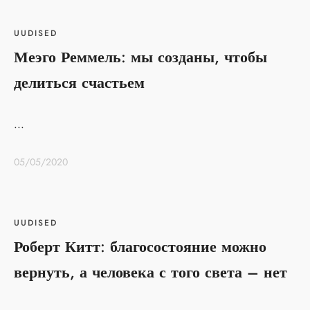
UUDISED
Меэго Реммель: мы созданы, чтобы
делиться счастьем
...
05/05/2020
UUDISED
Роберт Китт: благосостояние можно
вернуть, а человека с того света – нет