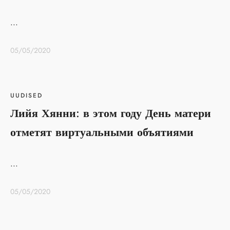
...
05/05/2020
UUDISED
Лийя Хянни: в этом году День матери
отметят виртуальными объятиями
...
05/05/2020