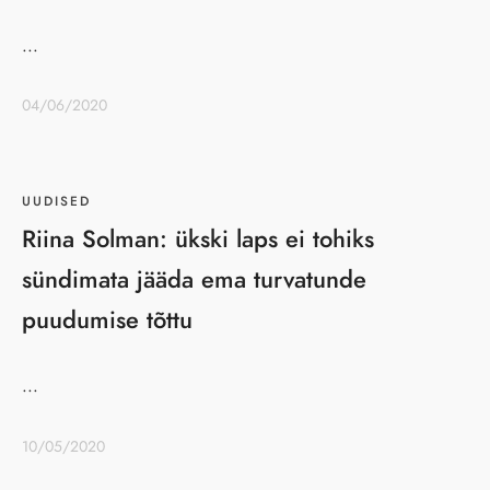
...
04/06/2020
UUDISED
Riina Solman: ükski laps ei tohiks
sündimata jääda ema turvatunde
puudumise tõttu
...
10/05/2020