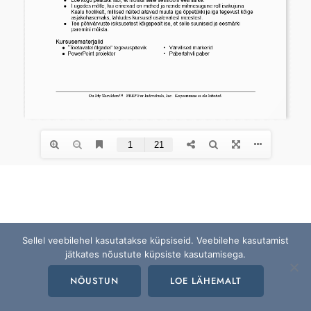
Sellel veebilehel kasutatakse küpsiseid. Veebilehe kasutamist
jätkates nõustute küpsiste kasutamisega.
NÕUSTUN
LOE LÄHEMALT